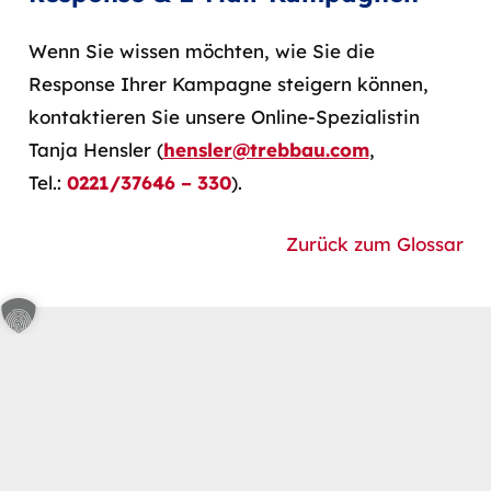
Wenn Sie wissen möchten, wie Sie die
Response Ihrer Kampagne steigern können,
kontaktieren Sie unsere Online-Spezialistin
Tanja Hensler (
hensler@trebbau.com
,
Tel.:
0221/37646 – 330
).
Zurück zum Glossar
Kontakt
keyboard_arrow_up
Schönhauser Str. 21, 50968 Köln
info@trebbau.com