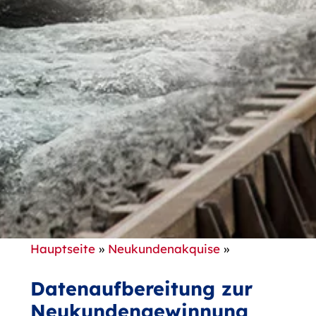
Hauptseite
»
Neukundenakquise
»
Datenaufbereitung zur
Neukundengewinnung