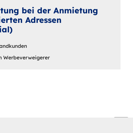
tung bei der Anmietung
ierten Adressen
al)
tandkunden
an Werbeverweigerer
keyboard_arrow_up