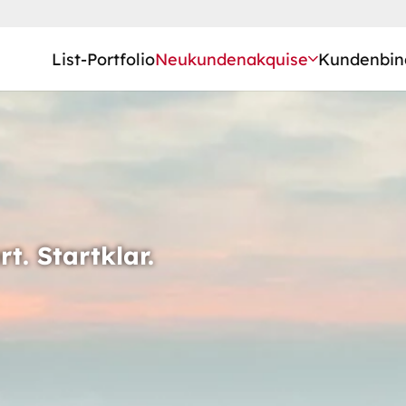
List-Portfolio
Neukundenakquise
Kundenbin
rt. Startklar.