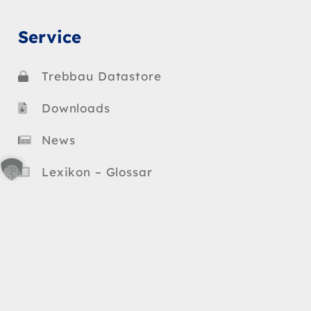
Service
Trebbau Datastore
Downloads
News
Lexikon – Glossar
keyboard_arrow_up
Datenschutz
AGB
Impressum