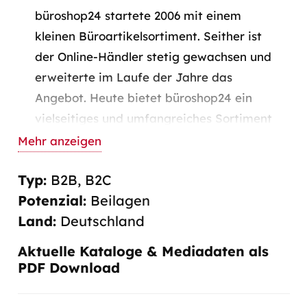
büroshop24 startete 2006 mit einem
kleinen Büroartikelsortiment. Seither ist
der Online-Händler stetig gewachsen und
erweiterte im Laufe der Jahre das
Angebot. Heute bietet büroshop24 ein
vielseitiges und umfangreiches Sortiment
für Büro, Technik und Multimedia,
Mehr anzeigen
Haushalt, Catering, Schule, Bastelbedarf,
Typ:
B2B
,
B2C
Werkstatt und Lager an. Mit weit über
Potenzial:
Beilagen
100.000 Artikeln ist büroshop24 einer der
Land:
Deutschland
großen OnlineHändler auf dem
deutschen Markt. Mit einem modernen
Aktuelle Kataloge & Mediadaten als
Logistik-Zentrum garantiert büroshop24
PDF Download
einen 24-Std.- Service ohne
Expresszuschlag und den reibungslosen