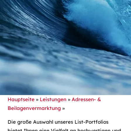
Hauptseite
»
Leistungen
»
Adressen- &
Beilagenvermarktung
»
Die große Auswahl unseres List-Portfolios
bietet Ihnen eine Vielfalt an hochwertigen und