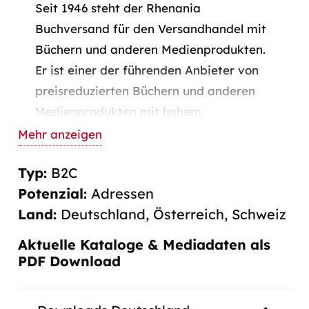
Seit 1946 steht der Rhenania
Buchversand für den Versandhandel mit
Büchern und anderen Medienprodukten.
Er ist einer der führenden Anbieter von
preisreduzierten Büchern und anderen
Medienprodukten mit hohem
Anspruchsniveau. Auch der Kunden-
Mehr anzeigen
Service ist für den Rhenania
Typ:
B2C
BuchVersand ein wichtiges
Potenzial:
Adressen
Verkaufsargument. Die Kunden und
Land:
Deutschland
,
Österreich
,
Schweiz
Interessenten werden durch Anzeigen (z.
B. „Die Zeit“, „FAZ“, „TAZ“, „Der
Aktuelle Kataloge & Mediadaten als
Spiegel“) und andere Direkt-
PDF Download
MarketingMaßnahmen gewonnen.
Aufgrund der Angebotsstruktur, der